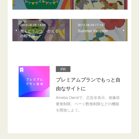
2013.08.09 18:05
2013.08.09 17:14
働くどうぶつ -かえる
Summer Vacation
の帽子屋-
PR
プレミアムプランでもっと自
由なサイトに
Ameba Owndで、広告非表示、画像容
量無制限、ページ数無制限などの機能
を開放しよう。