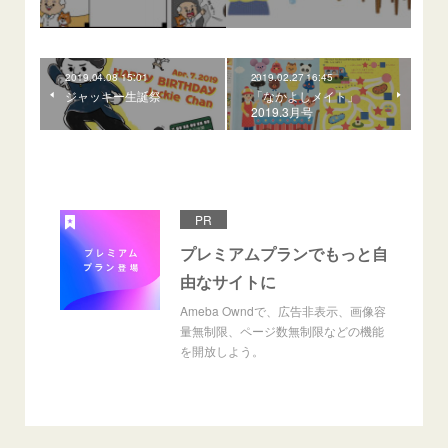
2019.04.08 15:01
2019.02.27 16:45
ジャッキー生誕祭
「なかよしメイト」
2019.3月号
PR
プレミアムプランでもっと自
由なサイトに
Ameba Owndで、広告非表示、画像容
量無制限、ページ数無制限などの機能
を開放しよう。