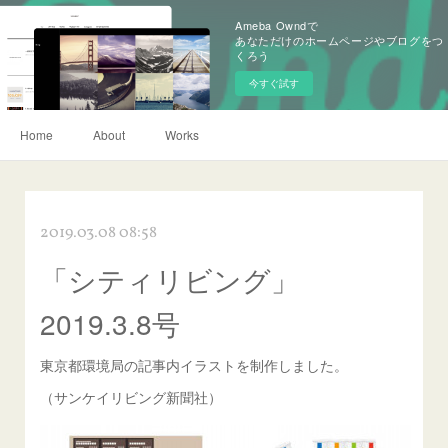
Ameba Owndで
あなただけのホームページやブログをつ
くろう
今すぐ試す
Home
About
Works
2019.03.08 08:58
「シティリビング」
2019.3.8号
東京都環境局の記事内イラストを制作しました。
（サンケイリビング新聞社）