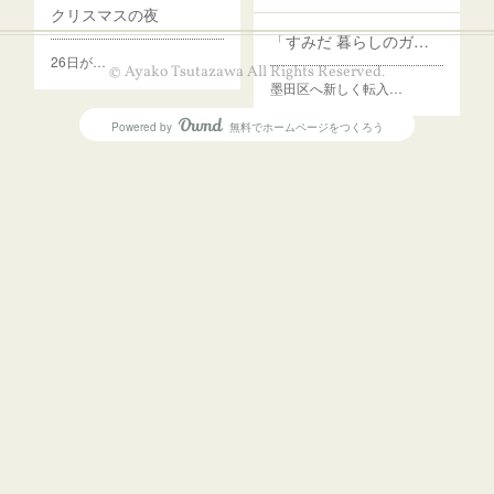
クリスマスの夜
「すみだ 暮らしのガイド」
26日が…
© Ayako Tsutazawa All Rights Reserved.
墨田区へ新しく転入…
Powered by
無料でホームページをつくろう
AmebaOwnd
フォロー