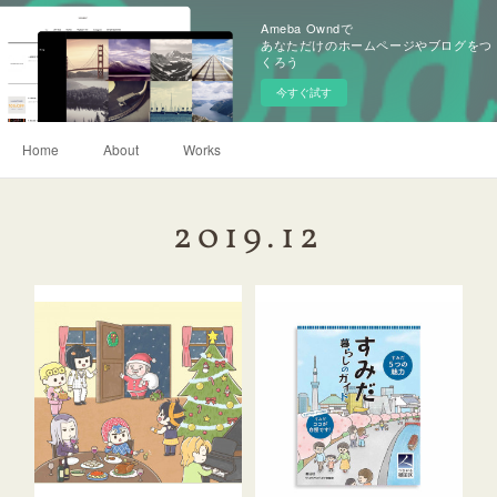
Ameba Owndで
あなただけのホームページやブログをつ
くろう
今すぐ試す
Home
About
Works
2019
.
12