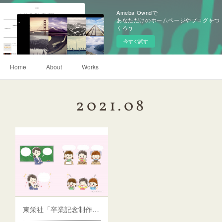
Ameba Owndで
あなただけのホームページやブログをつ
くろう
今すぐ試す
Home
About
Works
2021
.
08
東栄社「卒業記念制作カタログ」