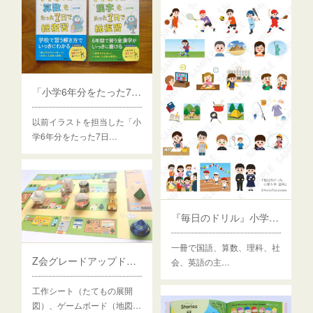
「小学6年分をたった7日で総復習 改訂版」算数・漢字
以前イラストを担当した「小
学6年分をたった7日…
『毎日のドリル』小学5・6年 全科
一冊で国語、算数、理科、社
Z会グレードアップドリル「まなべる くうかん・こうさく」5-6歳
会、英語の主…
工作シート（たてもの展開
図）、ゲームボード（地図…