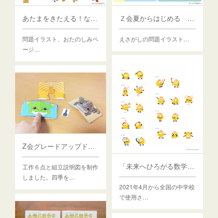
あたまをきたえる！なぞなぞようちえん
Ｚ会夏からはじめる えさがし
問題イラスト、おたのしみペ
えさがしの問題イラスト…
ージ…
Z会グレードアップドリル「きせつとかがく」4-6歳
「未来へひろがる数学１〜３」キャラクター
工作６点と組立説明図を制作
しました。四季を…
2021年4月から全国の中学校
で使用さ…